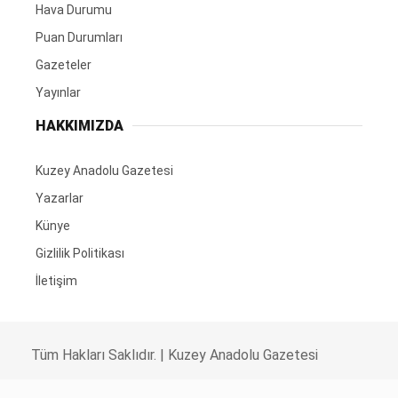
Hava Durumu
Puan Durumları
Gazeteler
Yayınlar
HAKKIMIZDA
Kuzey Anadolu Gazetesi
Yazarlar
Künye
Gizlilik Politikası
İletişim
Tüm Hakları Saklıdır. |
Kuzey Anadolu Gazetesi