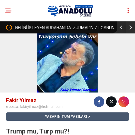
HAN’DA
ZURMAL’IN 7 TOSNUNU BULAN JANDARMA,
HAVA BAŞK
casino
SİNE
URLULARIN 13 İNEĞİNİDE BULACAK MI?!.
OLDU!
siteleri
deneme
bonusu
veren
siteler
deneme
bonusu
veren
siteler
Fakir Yılmaz
2025
e-posta:
fakiryilmaz@hotmail.com
deneme
bonusu
YAZARIN TÜM YAZILARI
veren
siteler
Trump mu, Turp mu?!
deneme