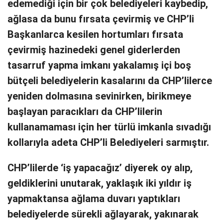
edemediği için bir çok belediyeleri kaybedip,
ağlasa da bunu fırsata çevirmiş ve CHP’li
Başkanlarca kesilen hortumları fırsata
çevirmiş hazinedeki genel giderlerden
tasarruf yapma imkanı yakalamış içi boş
bütçeli belediyelerin kasalarını da CHP’lilerce
yeniden dolmasına sevinirken, birikmeye
başlayan paracıkları da CHP’lilerin
kullanamaması için her türlü imkanla sıvadığı
kollarıyla adeta CHP’li Belediyeleri sarmıştır.
CHP’lilerde ‘iş yapacağız’ diyerek oy alıp,
geldiklerini unutarak, yaklaşık iki yıldır iş
yapmaktansa ağlama duvarı yaptıkları
belediyelerde sürekli ağlayarak, yakınarak