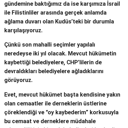
gündemine baktığımız da ise karşımıza İsrail
ile Filistinliler arasında gerçek anlamda
ağlama duvarı olan Kudüs’teki bir durumla
karşılaşıyoruz.
Çünkü son mahalli seçimler yapılalı
neredeyse iki yıl olacak. Mevcut hükümetin
kaybettiği belediyelere, CHP’lilerin de
devraldıkları belediyelere ağladıklarını
görüyoruz.
Evet, mevcut hükümet başta kendisine yakın
olan cemaatler ile derneklerin üstlerine
çöreklendiği ve “oy kaybederim” korkusuyla
bu cemaat ve derneklere müdahale