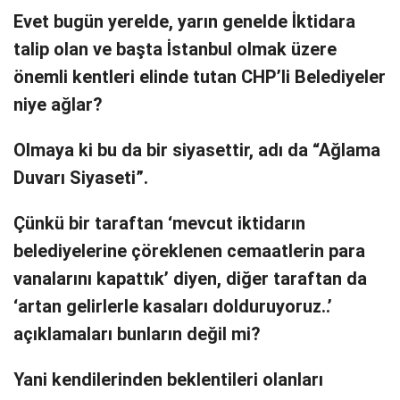
Evet bugün yerelde, yarın genelde İktidara
talip olan ve başta İstanbul olmak üzere
önemli kentleri elinde tutan CHP’li Belediyeler
niye ağlar?
Olmaya ki bu da bir siyasettir, adı da “Ağlama
Duvarı Siyaseti”.
Çünkü bir taraftan ‘mevcut iktidarın
belediyelerine çöreklenen cemaatlerin para
vanalarını kapattık’ diyen, diğer taraftan da
‘artan gelirlerle kasaları dolduruyoruz..’
açıklamaları bunların değil mi?
Yani kendilerinden beklentileri olanları