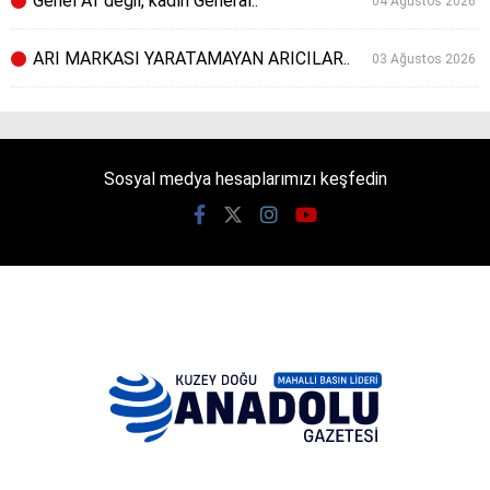
Genel Af değil, kadın General..
04 Ağustos 2026
ARI MARKASI YARATAMAYAN ARICILAR..
03 Ağustos 2026
Sosyal medya hesaplarımızı keşfedin