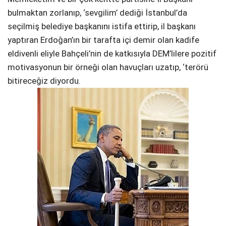
bulmaktan zorlanıp, ‘sevgilim’ dediği İstanbul’da
seçilmiş belediye başkanını istifa ettirip, il başkanı
yaptıran Erdoğan’ın bir tarafta içi demir olan kadife
eldivenli eliyle Bahçeli’nin de katkısıyla DEM’lilere pozitif
motivasyonun bir örneği olan havuçları uzatıp, ‘terörü
bitireceğiz diyordu.