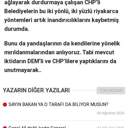
ağlayarak durdurmaya çalışan CHP’li
Belediyelerin bu iki yönlü, iki yüzlü riyakarca
yöntemleri artık inandırıcılıklarını kaybetmiş
durumda.
Bunu da yandaşlarının da kendilerine yönelik
mırıldanmalarından anlıyoruz. Tabi mevcut
iktidarın DEM’li ve CHP’lilere yaptıklarını da
unutmayarak..
YAZARIN DİĞER YAZILARI
TÜM YAZILARI
SAYIN BAKAN YA O TARAFI DA BİLİYOR MUSUN?
06 Ağustos 2026