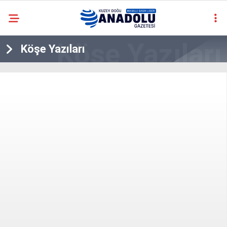
casino
Köşe Yazıları
siteleri
deneme
bonusu
veren
siteler
deneme
bonusu
veren
siteler
2025
deneme
bonusu
veren
siteler
deneme
bonusu
veren