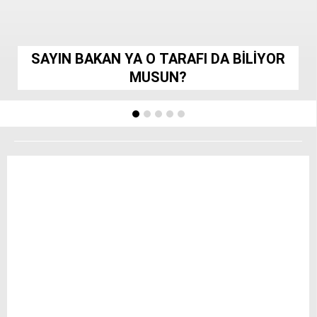
siteler
2025
deneme
SAYIN BAKAN YA O TARAFI DA BİLİYOR
bonusu
veren
MUSUN?
siteler
editorbet
giriş