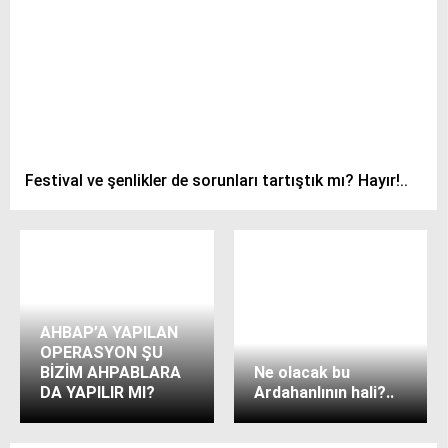
Festival ve şenlikler de sorunları tartıştık mı? Hayır!..
AHBAP’A YAPILAN
OPERASYON ŞU
BİZİM AHPABLARA
Ne olacak bu
DA YAPILIR MI?
Ardahanlının hali?..