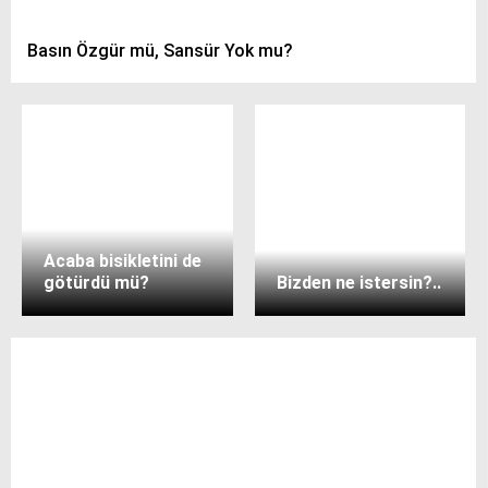
Basın Özgür mü, Sansür Yok mu?
Acaba bisikletini de
götürdü mü?
Bizden ne istersin?..